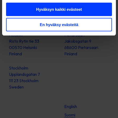
media buying?
Hyväksyn kaikki evästeet
En hyväksy evästeitä
Helsinki
Pietarsaari
Risto Rytin tie 33
Jakobsgatan 9
00570 Helsinki
68600 Pietarsaari
Finland
Finland
Stockholm
Upplandsgatan 7
111 23 Stockholm
Sweden
English
Suomi