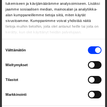
tukemiseen ja kävijämäärämme analysoimiseen. Lisäksi
jaamme sosiaalisen median, mainosalan ja analytiikka-
alan kumppaneillemme tietoja siitä, miten käytät
sivustoamme. Kumppanimme voivat yhdistää näitä
tietoja muihin tietoihin, joita olet antanut heille tai joita on
kerätty, kun olet käyttänyt heidän palvelujaan.
Suostumuksen
Välttämätön
valinta
Mieltymykset
Tilastot
Data-driven growth
Are you unsure if you are using the right kind of messages
Markkinointi
in your marketing? Do you want to make sure you are
targeting the right consumers? Want more efficient