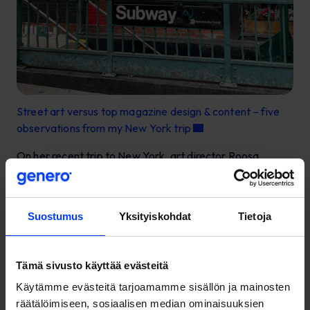
Street art versus top magazine design & content – five
observations from my New York trip
On her recent trip to New York, art director Roosa
Hyrske picked up some trendy things and vibes. The
same trends were present also in the awarded
magazines and publications. See for yourself!
Suostumus
Yksityiskohdat
Tietoja
Tämä sivusto käyttää evästeitä
Käytämme evästeitä tarjoamamme sisällön ja mainosten
räätälöimiseen, sosiaalisen median ominaisuuksien