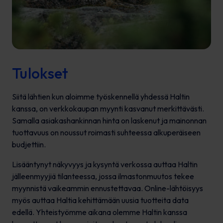
Tulokset
Siitä lähtien kun aloimme työskennellä yhdessä Haltin
kanssa, on verkkokaupan myynti kasvanut merkittävästi.
Samalla asiakashankinnan hinta on laskenut ja mainonnan
tuottavuus on noussut roimasti suhteessa alkuperäiseen
budjettiin.
Lisääntynyt näkyvyys ja kysyntä verkossa auttaa Haltin
jälleenmyyjiä tilanteessa, jossa ilmastonmuutos tekee
myynnistä vaikeammin ennustettavaa. Online-lähtöisyys
myös auttaa Haltia kehittämään uusia tuotteita data
edellä. Yhteistyömme aikana olemme Haltin kanssa