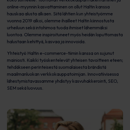
online-myynnin kasvattaminen on ollut Haltin kanssa
hauskaa alusta alkaen. Siitä lähtien kun yhteistyömme
vuonna 2019 alkoi, olemme ihailleet Haltin kiinnostusta
urheiluun sekä intohimoa tuoda ihmiset lähemmäksi
luontoa. Olemme inspiroituneet myös heidän loputtomasta
halustaan kehittyä, kasvaa ja innovoida.
Yhteistyö Haltin e-commerce-tiimin kanssa on sujunut
mainiosti. Kaikki työskentelevät yhteisen tavoitteen eteen;
tehdäkseen perinteisestä suomalaisesta brändistä
maailmanluokan verkkokauppatoimijan. Innovatiivisessa
lähestymistavassamme yhdistyy kasvuhakkerointi, SEO,
SEM sekä luovuus.