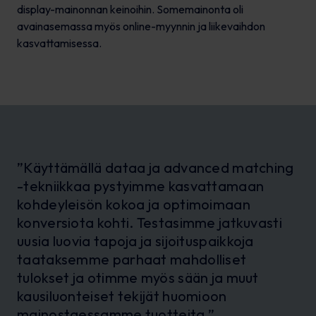
display-mainonnan keinoihin. Somemainonta oli
avainasemassa myös online-myynnin ja liikevaihdon
kasvattamisessa.
”Käyttämällä dataa ja advanced matching
-tekniikkaa pystyimme kasvattamaan
kohdeyleisön kokoa ja optimoimaan
konversiota kohti. Testasimme jatkuvasti
uusia luovia tapoja ja sijoituspaikkoja
taataksemme parhaat mahdolliset
tulokset ja otimme myös sään ja muut
kausiluonteiset tekijät huomioon
mainostaessamme tuotteita.”