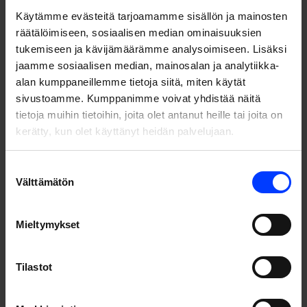
Käytämme evästeitä tarjoamamme sisällön ja mainosten
räätälöimiseen, sosiaalisen median ominaisuuksien
tukemiseen ja kävijämäärämme analysoimiseen. Lisäksi
jaamme sosiaalisen median, mainosalan ja analytiikka-
alan kumppaneillemme tietoja siitä, miten käytät
sivustoamme. Kumppanimme voivat yhdistää näitä
tietoja muihin tietoihin, joita olet antanut heille tai joita on
kerätty, kun olet käyttänyt heidän palvelujaan.
Suostumuksen
Välttämätön
valinta
Ratkaisu
Mieltymykset
Koska tavoitteenamme oli lisätä verkkokaupan myyntiä,
keskityimme luomaan liikennettä maksettujen kanavien
Tilastot
kautta ja optimoimaan asiakashankinnan hinnan sekä
maksimoimaan volyymin suhteessa tuottoihin.
Keskityimme kasvattamaan “ilmaista” online-myyntiä