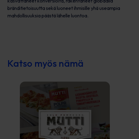
kasvattaneet konversioita, rakentaneet globaalia
bränditietoisuutta sekä luoneet ihmisille yhä useampia
mahdollisuuksia päästä lähelle luontoa.
Katso myös nämä