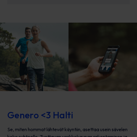
Genero <3 Halti
Se, miten hommat lähtevät käyntiin, asettaa usein sävelen
koko suhteelle. Tuottavan verkkokaupan rakentaminen ja