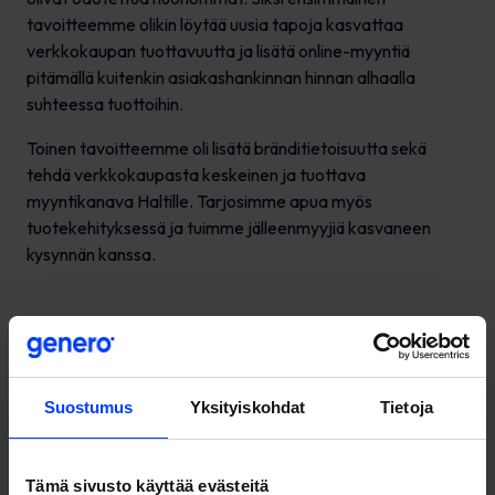
tavoitteemme olikin löytää uusia tapoja kasvattaa
verkkokaupan tuottavuutta ja lisätä online-myyntiä
pitämällä kuitenkin asiakashankinnan hinnan alhaalla
suhteessa tuottoihin.
Toinen tavoitteemme oli lisätä bränditietoisuutta sekä
tehdä verkkokaupasta keskeinen ja tuottava
myyntikanava Haltille. Tarjosimme apua myös
tuotekehityksessä ja tuimme jälleenmyyjiä kasvaneen
kysynnän kanssa.
Suostumus
Yksityiskohdat
Tietoja
Tämä sivusto käyttää evästeitä