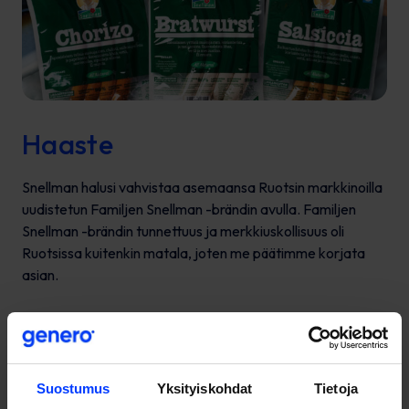
Haaste
Snellman halusi vahvistaa asemaansa Ruotsin markkinoilla
uudistetun Familjen Snellman -brändin avulla. Familjen
Snellman -brändin tunnettuus ja merkkiuskollisuus oli
Ruotsissa kuitenkin matala, joten me päätimme korjata
asian.
Suostumus
Yksityiskohdat
Tietoja