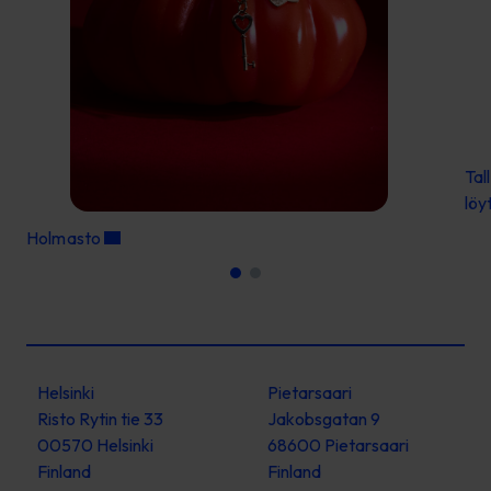
Tal
löy
Holmasto
Helsinki
Pietarsaari
Risto Rytin tie 33
Jakobsgatan 9
00570 Helsinki
68600 Pietarsaari
Finland
Finland