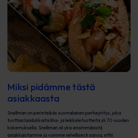
Miksi pidämme tästä
asiakkaasta
Snellman on perinteikäs suomalainen perheyritys, joka
tuottaa laadukkaita liha- ja leikkeletuotteita yli 70 vuoden
kokemuksella. Snellman oli yksi ensimmäisistä
asiakkaistamme ja voimme rehellisesti sanoa, että