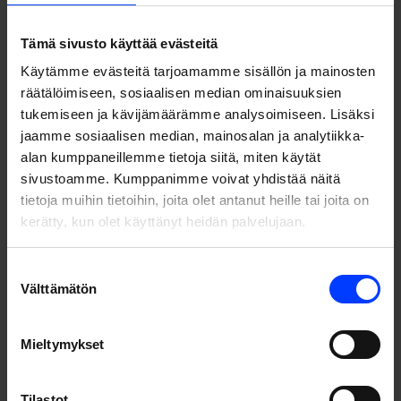
Tämä sivusto käyttää evästeitä
Käytämme evästeitä tarjoamamme sisällön ja mainosten
räätälöimiseen, sosiaalisen median ominaisuuksien
tukemiseen ja kävijämäärämme analysoimiseen. Lisäksi
jaamme sosiaalisen median, mainosalan ja analytiikka-
alan kumppaneillemme tietoja siitä, miten käytät
sivustoamme. Kumppanimme voivat yhdistää näitä
tietoja muihin tietoihin, joita olet antanut heille tai joita on
kerätty, kun olet käyttänyt heidän palvelujaan.
Suostumuksen
Välttämätön
valinta
Solution
Mieltymykset
Lähdimme parantamaan brändin asemaa tehokkaasti
optimoitujen nettisivujen avulla. Suunnittelimme ja
Tilastot