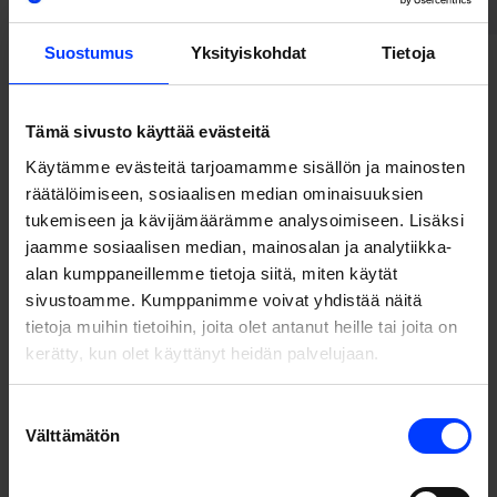
Suostumus
Yksityiskohdat
Tietoja
15
Tämä sivusto käyttää evästeitä
Käytämme evästeitä tarjoamamme sisällön ja mainosten
räätälöimiseen, sosiaalisen median ominaisuuksien
tukemiseen ja kävijämäärämme analysoimiseen. Lisäksi
jaamme sosiaalisen median, mainosalan ja analytiikka-
vuoden kokemus tuloksellisesta kasvumarkkinoinnista
alan kumppaneillemme tietoja siitä, miten käytät
sivustoamme. Kumppanimme voivat yhdistää näitä
tietoja muihin tietoihin, joita olet antanut heille tai joita on
kerätty, kun olet käyttänyt heidän palvelujaan.
105
Suostumuksen
Välttämätön
valinta