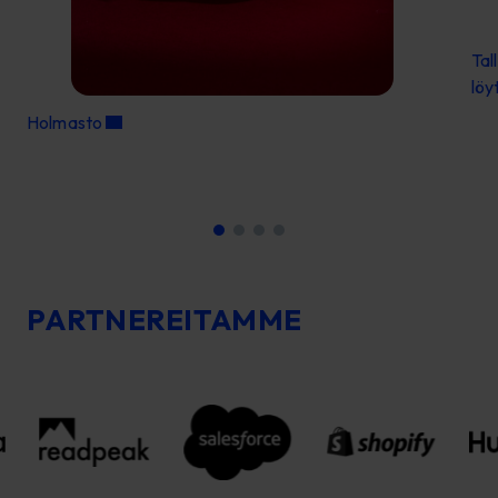
Tal
löy
Holmasto
PARTNEREITAMME