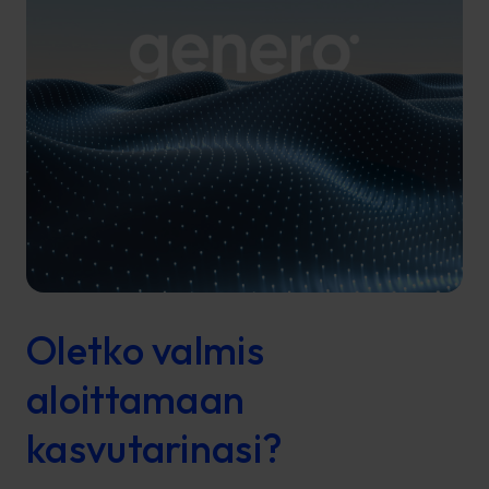
Oletko valmis
aloittamaan
kasvutarinasi?