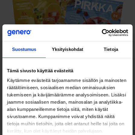
Suostumus
Yksityiskohdat
Tietoja
Tämä sivusto käyttää evästeitä
Käytämme evästeitä tarjoamamme sisällön ja mainosten
räätälöimiseen, sosiaalisen median ominaisuuksien
tukemiseen ja kävijämäärämme analysoimiseen. Lisäksi
Tavoitteet
jaamme sosiaalisen median, mainosalan ja analytiikka-
alan kumppaneillemme tietoja siitä, miten käytät
Pirkan Uudistuksen strategisena tavoitteena oli vastata
sivustoamme. Kumppanimme voivat yhdistää näitä
paremmin lukijoiden tarpeisiin ja toiveisiin sekä viestiä
tietoja muihin tietoihin, joita olet antanut heille tai joita on
yrityksen asioita raikkaalla, modernilla ja
kerätty, kun olet käyttänyt heidän palvelujaan.