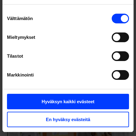
mukaansatempaavalla tavalla. Halusimme tehdä
lukukokemuksesta selkeämmän, hyödyllisemmän,
Suostumuksen
monipuolisemman, iloisemman ja ihmisläheisemmän.
Välttämätön
valinta
Mieltymykset
Tilastot
Markkinointi
Hyväksyn kaikki evästeet
En hyväksy evästeitä