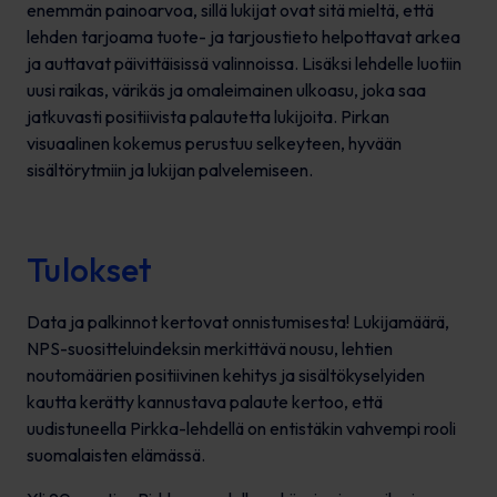
enemmän painoarvoa, sillä lukijat ovat sitä mieltä, että
lehden tarjoama tuote- ja tarjoustieto helpottavat arkea
ja auttavat päivittäisissä valinnoissa. Lisäksi lehdelle luotiin
uusi raikas, värikäs ja omaleimainen ulkoasu, joka saa
jatkuvasti positiivista palautetta lukijoita. Pirkan
visuaalinen kokemus perustuu selkeyteen, hyvään
sisältörytmiin ja lukijan palvelemiseen.
Tulokset
Data ja palkinnot kertovat onnistumisesta! Lukijamäärä,
NPS-suositteluindeksin merkittävä nousu, lehtien
noutomäärien positiivinen kehitys ja sisältökyselyiden
kautta kerätty kannustava palaute kertoo, että
uudistuneella Pirkka-lehdellä on entistäkin vahvempi rooli
suomalaisten elämässä.