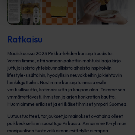
Ratkaisu
Maaliskuussa 2023 Pirkka-lehden konsepti uudistui.
Varmistimme, että samaan pakettiin mahtuisi laaja kirjo
juttuja isoista yhteiskunnallisista aiheista inspiroiviin
lifestyle-sisältöihin, hyödyllisiin neuvokkeihin ja kiehtoviin
henkilöjuttuihin. Nostimme konseptoinnissa esille
vastuullisuutta, kotimaisuutta ja kaupan alaa. Teimme sen
ymmärrettävästi, ihmisten ja arjen konkretian kautta.
Huomioimme erilaiset ja eri ikäiset ihmiset ympäri Suomea.
Uutuustuotteet, tarjoukset ja mainokset ovat aina olleet
poikkeuksellisen suosittuja Pirkassa. Annoimme K-ryhmän
monipuolisen tuotevalikoiman esittelylle aiempaa