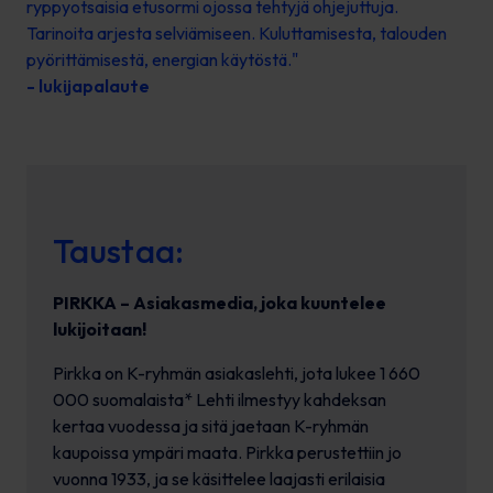
ryppyotsaisia etusormi ojossa tehtyjä ohjejuttuja.
Tarinoita arjesta selviämiseen. Kuluttamisesta, talouden
pyörittämisestä, energian käytöstä."
- lukijapalaute
Taustaa:
PIRKKA – Asiakasmedia, joka kuuntelee
lukijoitaan!
Pirkka on K-ryhmän asiakaslehti, jota lukee 1 660
000 suomalaista* Lehti ilmestyy kahdeksan
kertaa vuodessa ja sitä jaetaan K-ryhmän
kaupoissa ympäri maata. Pirkka perustettiin jo
vuonna 1933, ja se käsittelee laajasti erilaisia