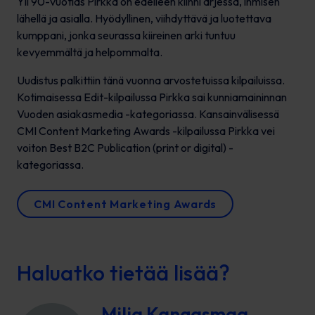
Yli 90-vuotias Pirkka on edelleen kiinni arjessa, ihmisen
lähellä ja asialla. Hyödyllinen, viihdyttävä ja luotettava
kumppani, jonka seurassa kiireinen arki tuntuu
kevyemmältä ja helpommalta.
Uudistus palkittiin tänä vuonna arvostetuissa kilpailuissa.
Kotimaisessa
Edit
-kilpailussa Pirkka sai kunniamaininnan
Vuoden asiakasmedia -kategoriassa. Kansainvälisessä
CMI Content Marketing Awards
-kilpailussa Pirkka vei
voiton
Best B2C Publication (print or digital)
-
kategoriassa.
CMI Content Marketing Awards
Haluatko tietää lisää?
Milja Kangasmaa