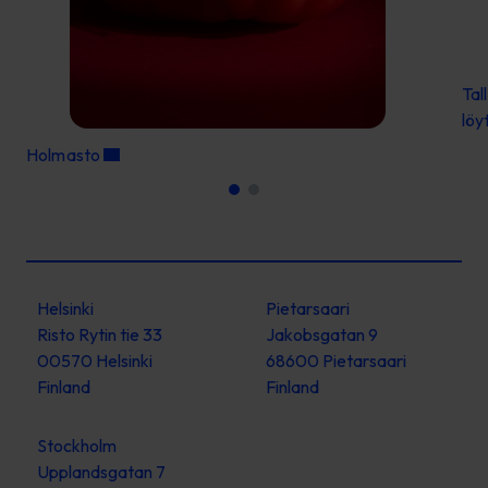
Tal
löy
Holmasto
Helsinki
Pietarsaari
Risto Rytin tie 33
Jakobsgatan 9
00570 Helsinki
68600 Pietarsaari
Finland
Finland
Stockholm
Upplandsgatan 7