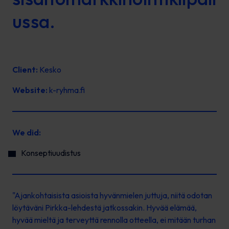
ussa.
Client:
Kesko
Website:
k-ryhma.fi
We did:
Konseptiuudistus
"Ajankohtaisista asioista hyvänmielen juttuja, niitä odotan
löytäväni Pirkka-lehdestä jatkossakin. Hyvää elämää,
hyvää mieltä ja terveyttä rennolla otteella, ei mitään turhan