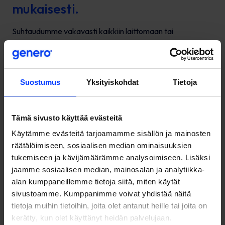
mukaisesti.
Suhtaudumme vakavasti kaikkiin laittomaan tai
epäeettiseen toimintaan liittyviin
epäilyksiin ja pyydämme tuomaan ne tietoomme. Eettinen
ilmoituskanava
tarjoaa mahdollisuuden kommunikoida epäillyistä
Suostumus
Yksityiskohdat
Tietoja
väärinkäytöksistä, jotka
vaikuttavat ihmisiin, organisaatioomme, yhteiskuntaan tai
ympäristöön.
Tämä sivusto käyttää evästeitä
Käytämme evästeitä tarjoamamme sisällön ja mainosten
Tutkimme kaikki vilpittömässä mielessä tehdyt ilmoitukset
räätälöimiseen, sosiaalisen median ominaisuuksien
puolueettomasti ja
tukemiseen ja kävijämäärämme analysoimiseen. Lisäksi
ryhdymme tutkinnan pohjalta tarvittaviin toimenpiteisiin.
jaamme sosiaalisen median, mainosalan ja analytiikka-
Generon
eettinen
alan kumppaneillemme tietoja siitä, miten käytät
ilmoituskanava
antaa mahdollisuuden ilmoittaa
sivustoamme. Kumppanimme voivat yhdistää näitä
väärinkäytösepäilyistä, jotka rikkovat lakia tai Generon
tietoja muihin tietoihin, joita olet antanut heille tai joita on
omia
eettisiä toimintaperiaatteita
.
kerätty, kun olet käyttänyt heidän palvelujaan.