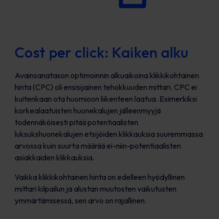
Cost per click: Kaiken alku
Avainsanatason optimoinnin alkuaikoina klikkikohtainen
hinta (CPC) oli ensisijainen tehokkuuden mittari. CPC ei
kuitenkaan ota huomioon liikenteen laatua. Esimerkiksi
korkealaatuisten huonekalujen jälleenmyyjä
todennäköisesti pitää potentiaalisten
luksukshuonekalujen etsijöiden klikkauksia suuremmassa
arvossa kuin suurta määrää ei-niin-potentiaalisten
asiakkaiden klikkauksia.
Vaikka klikkikohtainen hinta on edelleen hyödyllinen
mittari kilpailun ja alustan muutosten vaikutusten
ymmärtämisessä, sen arvo on rajallinen.