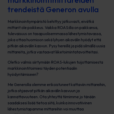
markkinointimittareiden
trendeistä Generon avulla
Markkinointiympäristö kehittyy jatkuvasti, eivätkä
mittarit ole poikkeus. Vaikka ROAS:illa on paikkansa,
tulevaisuus on tasapuolisemmassa lähestymistavassa,
joka ottaa huomioon sekä lyhyen aikavälin hyödyt että
pitkän aikavälin kasvun. Pysy hereillä ja pidä silmällä uusia
mittareita, jotka vastaavat liiketoimintatavoitteitasi.
Oletko valmis siirtymään ROAS-lukujen tuijottamisesta
markkinointitoimiesi täyden potentiaalin
hyödyntämiseen?
Me Generolla olemme erikoistuneet kattaviin mittareihin,
jotka ohjaavat pitkän aikavälin kasvuun ja
kannattavuuteen. Ota yhteyttä tiimimme jo tänään
saadaksesi lisää tietoa siitä, kuinka innovatiivinen
lähestymistapamme mittareihin voi muuttaa