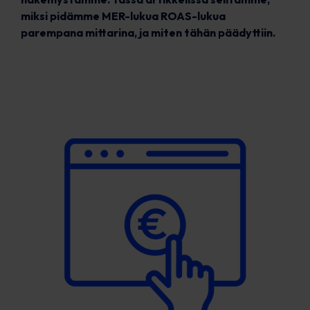
miksi pidämme MER-lukua ROAS-lukua
parempana mittarina, ja miten tähän päädyttiin.