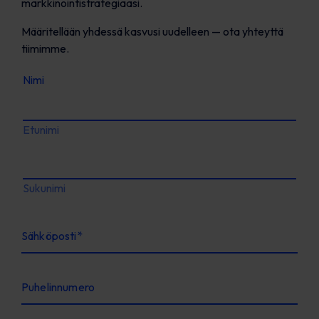
markkinointistrategiaasi.
Määritellään yhdessä kasvusi uudelleen — ota yhteyttä
tiimimme.
Nimi
Etunimi
Sukunimi
Sähköposti
*
Puhelinnumero