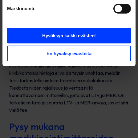
Markkinointi
Mitä sitten pitäisi
raportoida?
Hyväksyn kaikki evästeet
Panostaminen koko markkinointifunneliin ja
En hyväksy evästeitä
tulonlähteiden ymmärtämiseen on avaintekijä brändin
kasvussa pitkällä aikavälillä. Vaikka mainostuottoa ja
klikkikohtaisia hintoja ei voida täysin unohtaa, meidän
tulisi tarkastella näitä mittareita eri näkökulmasta.
Tiedosta niiden rajallisuus ja vertaa niitä
kannattavampiin mittareihin, joita ovat LTV ja MER. On
tärkeää mitata ja seurata LTV- ja MER-arvoja, jos et sitä
vielä tee.
Pysy mukana