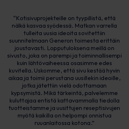
“Kotisivuprojekteille on tyypillistä, että
nälkä kasvaa syödessä. Matkan varrella
tulleita uusia ideoita sovitettiin
suunnitelmaan Generon toimesta erittäin
joustavasti. Lopputuloksena meillä on
sivusto, joka on parempi ja toiminnallisempi
kuin lähtövaiheessa osasimme edes
kuvitella. Uskomme, että sivu kestää hyvin
aikaa ja toimii perustana uusillekin ideoille,
jotka jätettiin vielä odottamaan
kypsymistä. Mikä tärkeintä, palvelemme
kuluttajaa entistä kattavammalla tiedolla
tuotteistamme ja uusittujen reseptisivujen
myötä kaikilla on helpompi onnistua
ruuanlaitossa kotona.”