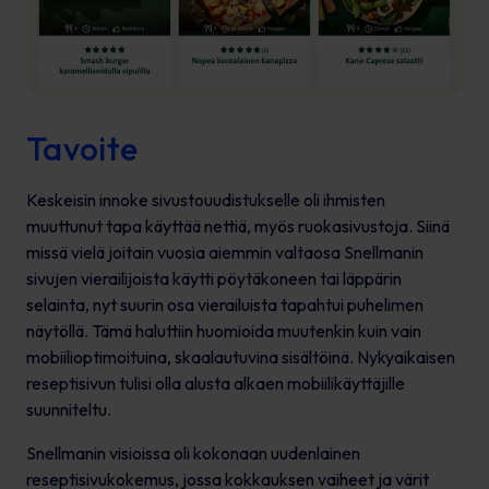
Tavoite
Keskeisin innoke sivustouudistukselle oli ihmisten
muuttunut tapa käyttää nettiä, myös ruokasivustoja. Siinä
missä vielä joitain vuosia aiemmin valtaosa Snellmanin
sivujen vierailijoista käytti pöytäkoneen tai läppärin
selainta, nyt suurin osa vierailuista tapahtui puhelimen
näytöllä. Tämä haluttiin huomioida muutenkin kuin vain
mobiilioptimoituina, skaalautuvina sisältöinä. Nykyaikaisen
reseptisivun tulisi olla alusta alkaen mobiilikäyttäjille
suunniteltu.
Snellmanin visioissa oli kokonaan uudenlainen
reseptisivukokemus, jossa kokkauksen vaiheet ja värit