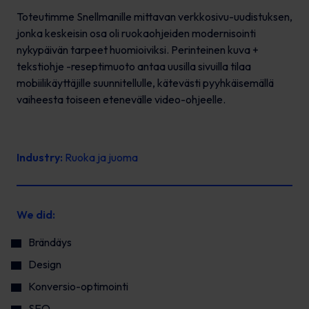
Toteutimme Snellmanille mittavan verkkosivu-uudistuksen,
jonka keskeisin osa oli ruokaohjeiden modernisointi
nykypäivän tarpeet huomioiviksi. Perinteinen kuva +
tekstiohje -reseptimuoto antaa uusilla sivuilla tilaa
mobiilikäyttäjille suunnitellulle, kätevästi pyyhkäisemällä
vaiheesta toiseen etenevälle video-ohjeelle.
Industry:
Ruoka ja juoma
We did:
Brändäys
Design
Konversio-optimointi
SEO