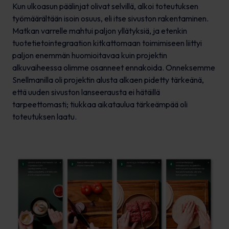
Kun ulkoasun päälinjat olivat selvillä, alkoi toteutuksen
työmäärältään isoin osuus, eli itse sivuston rakentaminen.
Matkan varrelle mahtui paljon yllätyksiä, ja etenkin
tuotetietointegraation kitkattomaan toimimiseen liittyi
paljon enemmän huomioitavaa kuin projektin
alkuvaiheessa olimme osanneet ennakoida. Onneksemme
Snellmanilla oli projektin alusta alkaen pidetty tärkeänä,
että uuden sivuston lanseerausta ei hätäillä
tarpeettomasti; tiukkaa aikataulua tärkeämpää oli
toteutuksen laatu.