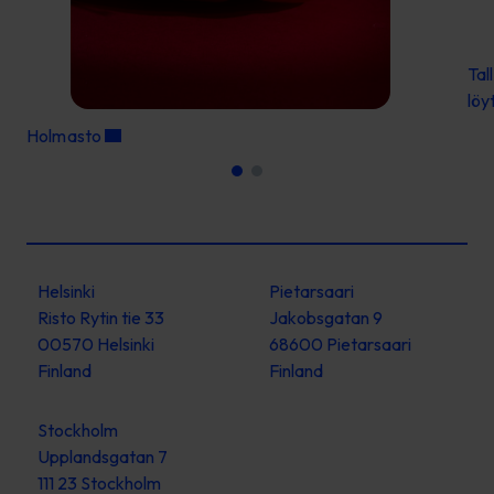
Tal
löy
Holmasto
Helsinki
Pietarsaari
Risto Rytin tie 33
Jakobsgatan 9
00570 Helsinki
68600 Pietarsaari
Finland
Finland
Stockholm
Upplandsgatan 7
111 23 Stockholm