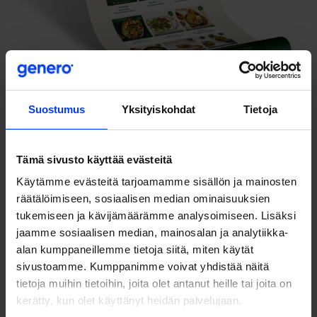
Suostumus
Yksityiskohdat
Tietoja
Uudenlaisen reseptikokemuksen mahdollistamisen lisäksi
sivustouudistuksella haluttiin huomioida myös uudistuva
Tämä sivusto käyttää evästeitä
brändi-ilme sekä sujuvoittaa Snellmanin taajaan
Käytämme evästeitä tarjoamamme sisällön ja mainosten
päivittyvän tuotevalikoiman ja reseptiarkiston ylläpitämistä
räätälöimiseen, sosiaalisen median ominaisuuksien
verkkosivuilla. Tätä varten Snellmanilla jo sisäisessä
tukemiseen ja kävijämäärämme analysoimiseen. Lisäksi
käytössä olevalle tuotetietojärjestelmälle päätettiin tehdä
jaamme sosiaalisen median, mainosalan ja analytiikka-
integraatio uudelle sivustolle, niin että sisältöjen hallinnointi
alan kumppaneillemme tietoja siitä, miten käytät
olisi jatkossa yksinkertaisempaa.
sivustoamme. Kumppanimme voivat yhdistää näitä
tietoja muihin tietoihin, joita olet antanut heille tai joita on
Uuden sivuston suunnittelussa oli toisin sanottuna lukuisia
kerätty, kun olet käyttänyt heidän palvelujaan.
huomioitavia tekijöitä: kokonaan uuden