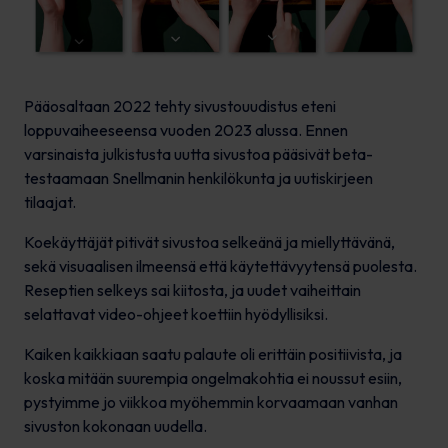
Pääosaltaan 2022 tehty sivustouudistus eteni
loppuvaiheeseensa vuoden 2023 alussa. Ennen
varsinaista julkistusta uutta sivustoa pääsivät beta-
testaamaan Snellmanin henkilökunta ja uutiskirjeen
tilaajat.
Koekäyttäjät pitivät sivustoa selkeänä ja miellyttävänä,
sekä visuaalisen ilmeensä että käytettävyytensä puolesta.
Reseptien selkeys sai kiitosta, ja uudet vaiheittain
selattavat video-ohjeet koettiin hyödyllisiksi.
Kaiken kaikkiaan saatu palaute oli erittäin positiivista, ja
koska mitään suurempia ongelmakohtia ei noussut esiin,
pystyimme jo viikkoa myöhemmin korvaamaan vanhan
sivuston kokonaan uudella.