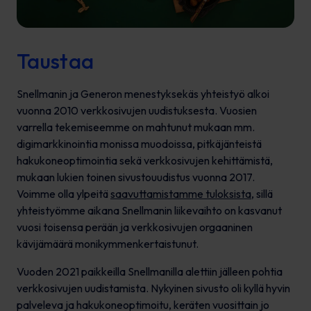
Taustaa
Snellmanin ja Generon menestyksekäs yhteistyö alkoi
vuonna 2010 verkkosivujen uudistuksesta. Vuosien
varrella tekemiseemme on mahtunut mukaan mm.
digimarkkinointia monissa muodoissa, pitkäjänteistä
hakukoneoptimointia sekä verkkosivujen kehittämistä,
mukaan lukien toinen sivustouudistus vuonna 2017.
Voimme olla ylpeitä
saavuttamistamme tuloksista
, sillä
yhteistyömme aikana Snellmanin liikevaihto on kasvanut
vuosi toisensa perään ja verkkosivujen orgaaninen
kävijämäärä monikymmenkertaistunut.
Vuoden 2021 paikkeilla Snellmanilla alettiin jälleen pohtia
verkkosivujen uudistamista. Nykyinen sivusto oli kyllä hyvin
palveleva ja hakukoneoptimoitu, keräten vuosittain jo