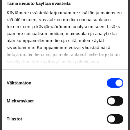
Tämä sivusto käyttää evästeitä
Käytämme evästeitä tarjoamamme sisällön ja mainosten
räätälöimiseen, sosiaalisen median ominaisuuksien
tukemiseen ja kävijämäärämme analysoimiseen. Lisäksi
Kesko
| Tarvelähtöisesti suunniteltu ja huolellisesti
jaamme sosiaalisen median, mainosalan ja analytiikka-
toteutettu uudistus toi Pirkka-lehdelle voiton
alan kumppaneillemme tietoja siitä, miten käytät
kansainvälisessä CMI Content Marketing Awards -
sivustoamme. Kumppanimme voivat yhdistää näitä
sisältömarkkinointikilpailussa.
tietoja muihin tietoihin, joita olet antanut heille tai joita on
kerätty, kun olet käyttänyt heidän palvelujaan.
Suostumuksen
Helsinki
Pietarsaari
Välttämätön
valinta
Risto Rytin tie 33
Jakobsgatan 9
00570 Helsinki
68600 Pietarsaari
Mieltymykset
Finland
Finland
Tilastot
Stockholm
Upplandsgatan 7