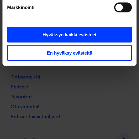
111 23 Stockholm
Markkinointi
Sweden
English
Hyväksyn kaikki evästeet
Suomi
En hyväksy evästeitä
Svenska
Tietoa meistä
Podcast
Työpaikat
Ota yhteyttä!
Eettiset toimintaohjeet