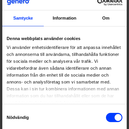
Barn inspireras att bli superhjältar inom återvinning
Samtycke
Information
Om
Denna webbplats använder cookies
Vi använder enhetsidentifierare för att anpassa innehållet
och annonserna till användarna, tillhandahålla funktioner
för sociala medier och analysera vår trafik. Vi
vidarebefordrar även sådana identifierare och annan
information från din enhet till de sociala medier och
annons- och analysföretag som vi samarbetar med.
Dessa kan i sin tur kombinera informationen med annan
information som du har tillhandahållit eller som de har
samlat in när du har använt deras tjänster.
Samtyckesval
Nödvändig
Omvandlingen av A-lehdets sajter till den mest moderna