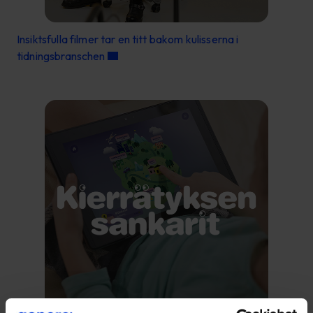
Insiktsfulla filmer tar en titt bakom kulisserna i
tidningsbranschen