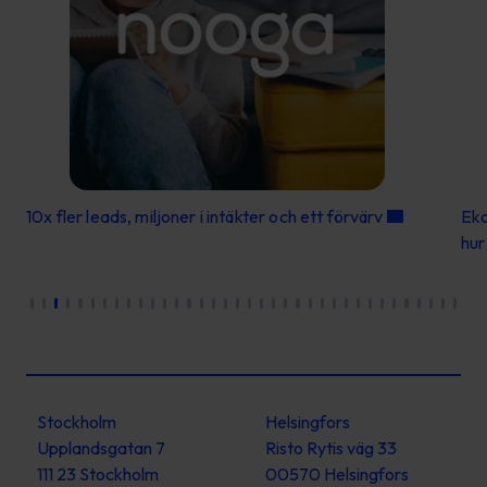
10x fler leads, miljoner i intäkter och ett förvärv
Eko
hur
Stockholm
Helsingfors
Upplandsgatan 7
Risto Rytis väg 33
111 23 Stockholm
00570 Helsingfors