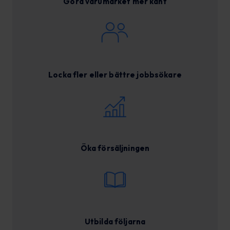
Göra varumärket mer känt
Locka fler eller bättre jobbsökare
Öka försäljningen
Utbilda följarna