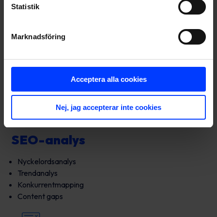
Statistik
Research
Marknadsföring
Expertintervjuer
Materialinsamling
Konkurrentanalys
Gap-identifiering
Acceptera alla cookies
Nej, jag accepterar inte cookies
SEO-analys
Nyckelordsanalys
Trendanalys
Konkurrentmapping
Content gaps