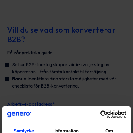
Vill du se vad som konverterar i
B2B?
Få vår praktiska guide.
Se hur B2B-företag skapar värde i varje steg av
köparresan – från första kontakt till försäljning.
Bonus
: Identifiera dina största möjligheter med vår
checklista för B2B-konvertering.
Arbets-e-postadress
*
Företag
*
Samtycke
Information
Om