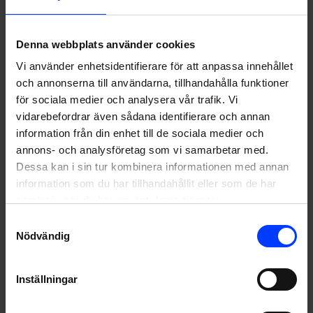
Skicka
Denna webbplats använder cookies
Vi använder enhetsidentifierare för att anpassa innehållet
och annonserna till användarna, tillhandahålla funktioner
för sociala medier och analysera vår trafik. Vi
Mix av mänsklig expertis och
vidarebefordrar även sådana identifierare och annan
information från din enhet till de sociala medier och
AI-automation
annons- och analysföretag som vi samarbetar med.
Dessa kan i sin tur kombinera informationen med annan
Mänskliga experter säkerställer kvaliteten, AI driver
information som du har tillhandahållit eller som de har
effektiviteten. Så här jobbar vi snabbare och smartare
samlat in när du har använt deras tjänster.
med hjälp av AI:
Samtyckesval
Nödvändig
Inställningar