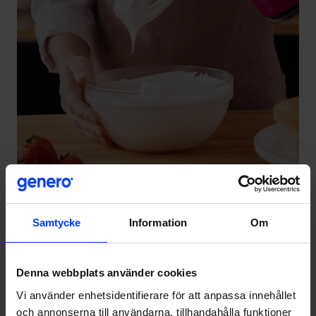
Samtycke
Information
Om
Lösning
Denna webbplats använder cookies
Vi använder enhetsidentifierare för att anpassa innehållet
Vårt team för Valio Aimo kombinerar kompetensen hos
och annonserna till användarna, tillhandahålla funktioner