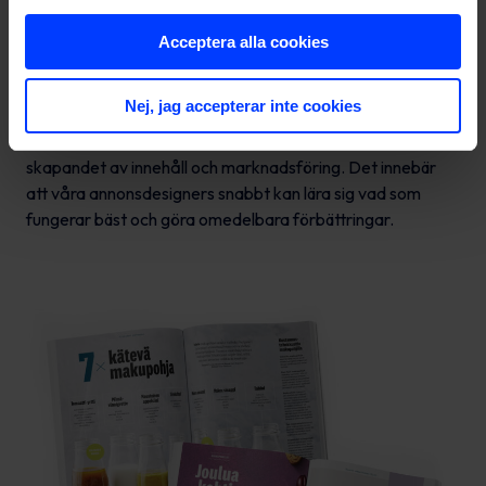
använder A/B-testning för att utvärdera vad som fungerar
Acceptera alla cookies
och vad som inte gör det. Vi är experter på att snabbt
optimera vårt innehåll och vår marknadsföring baserat på
insikter från data.
Nej, jag accepterar inte cookies
En av våra styrkor som byrå är den nära kopplingen mellan
skapandet av innehåll och marknadsföring. Det innebär
att våra annonsdesigners snabbt kan lära sig vad som
fungerar bäst och göra omedelbara förbättringar.