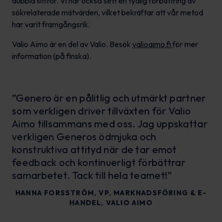
dubbla siffror. Vi har också sett en tydlig förbättring av
sökrelaterade mätvärden, vilket bekräftar att vår metod
har varit framgångsrik.
Valio Aimo är en del av Valio. Besök
valioaimo.fi
för mer
information (på finska).
”Genero är en pålitlig och utmärkt partner
som verkligen driver tillväxten för Valio
Aimo tillsammans med oss. Jag uppskattar
verkligen Generos ödmjuka och
konstruktiva attityd när de tar emot
feedback och kontinuerligt förbättrar
samarbetet. Tack till hela teamet!”
HANNA FORSSTRÖM, VP, MARKNADSFÖRING & E-
HANDEL, VALIO AIMO