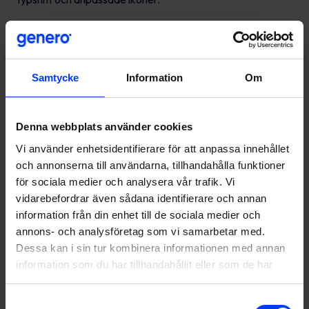
Planeringen gjordes i nära samarbete med Görans och
vårt tvärfunktionella team av marknadsförare, designers,
copywriters och strateger. Denna metod höll Görans
affärsbehov i fokus genom hela projektet.
Samtycke
Information
Om
Denna webbplats använder cookies
Vi använder enhetsidentifierare för att anpassa innehållet
och annonserna till användarna, tillhandahålla funktioner
för sociala medier och analysera vår trafik. Vi
vidarebefordrar även sådana identifierare och annan
information från din enhet till de sociala medier och
annons- och analysföretag som vi samarbetar med.
Dessa kan i sin tur kombinera informationen med annan
information som du har tillhandahållit eller som de har
samlat in när du har använt deras tjänster.
Samtyckesval