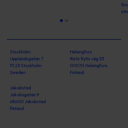
Ena
str
Stockholm
Helsingfors
Upplandsgatan 7
Risto Rytis väg 33
111 23 Stockholm
00570 Helsingfors
Sweden
Finland
Jakobstad
Jakobsgatan 9
68600 Jakobstad
Finland