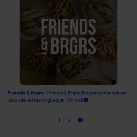
Friends & Brgrs
| Friends & Brgrs: Bygger den snabbast
växande restaurangkedjan i Finland
1
2