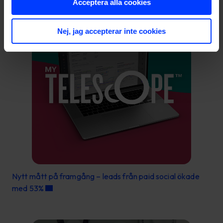
Acceptera alla cookies
Nej, jag accepterar inte cookies
Nytt mått på framgång – leads från paid social ökade
med 53%