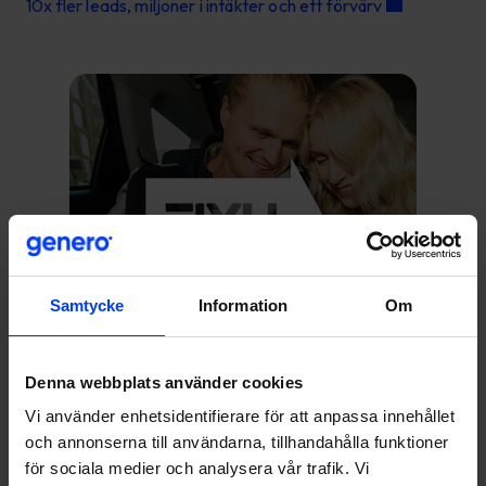
10x fler leads, miljoner i intäkter och ett förvärv
Samtycke
Information
Om
Denna webbplats använder cookies
Vi använder enhetsidentifierare för att anpassa innehållet
och annonserna till användarna, tillhandahålla funktioner
Flygplatskampanjen som lyfte – 809% ökning i försäljning
för sociala medier och analysera vår trafik. Vi