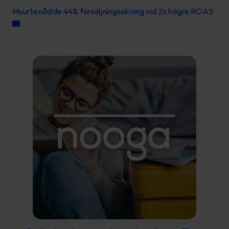
Muurla nådde 44% försäljningsökning vid 2x högre ROAS