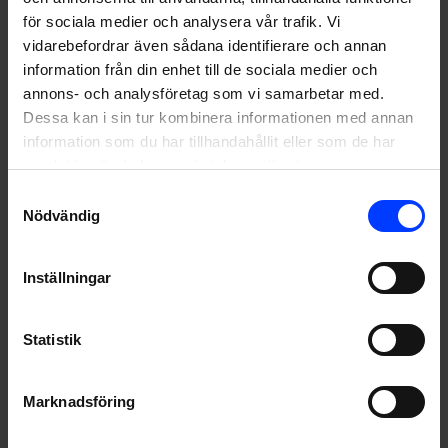
för sociala medier och analysera vår trafik. Vi
vidarebefordrar även sådana identifierare och annan
Fönstervarumärket som är allt annat än genomskinligt
information från din enhet till de sociala medier och
annons- och analysföretag som vi samarbetar med.
Dessa kan i sin tur kombinera informationen med annan
information som du har tillhandahållit eller som de har
samlat in när du har använt deras tjänster.
Samtyckesval
Nödvändig
Inställningar
Statistik
Marknadsföring