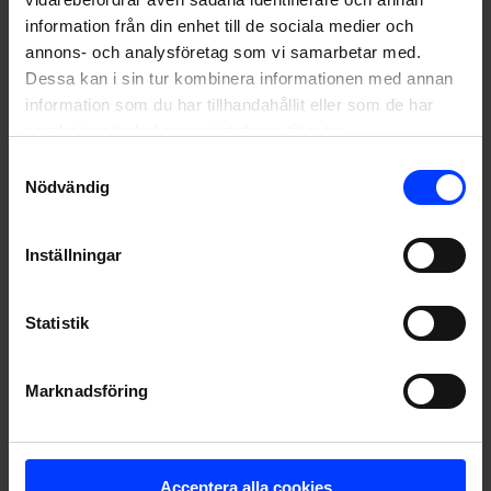
information från din enhet till de sociala medier och
annons- och analysföretag som vi samarbetar med.
Dessa kan i sin tur kombinera informationen med annan
information som du har tillhandahållit eller som de har
samlat in när du har använt deras tjänster.
Samtyckesval
Nödvändig
Inställningar
Statistik
Tidningen är framtagen i ett tätt och inspirerande
Marknadsföring
samarbete med kunden. Lagarbete underlättas av flexibla
arbetsmetoder från båda sidor. Avain Yhtiöt tillför ett
gediget kunnande, generös journalistisk expertis och en
Acceptera alla cookies