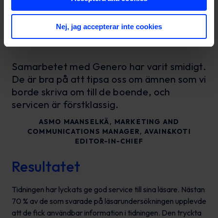
stark konsumentinsikt om boende, även inom området
populärmedia. Ett exempel på detta är att Avotakkas
chefredaktör är rådgivare till redaktionen.
Nej, jag accepterar inte cookies
Samarbetet med Genero har varit smidigt.
De är bra på att tipsa oss om ämnen som vi
borde skriva om till de boende, och
servicen är förstklassig.
ASMO MAANSELKÄ, MARKETING AND
COMMUNICATIONS MANAGER, AVAIN&KOTI
EDITOR-IN-CHIEF
Resultatet
Tidningen har lyckats ge god service till sina läsare. Nästan
70 % av de som svarade på läsarundersökningen upplevde
att de fick användbar information i tidningen. Den tryckta