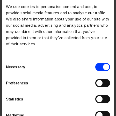
We use cookies to personalise content and ads, to
provide social media features and to analyse our traffic.
We also share information about your use of our site with
our social media, advertising and analytics partners who
may combine it with other information that you’ve
provided to them or that they’ve collected from your use
of their services.
50 % brändin tunnettuus
Yli 4 milj. myytyä hampurilaista
Consent
Suomen nopeiten kasvava ravintolaketju
Necessary
Selection
Preferences
Statistics
Tuloksellisia mainoksia
Marketing