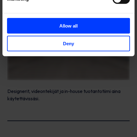
Allow all
Deny
Designerit, videontekijät ja in-house tuotantotiimi aina
käytettävissäsi.